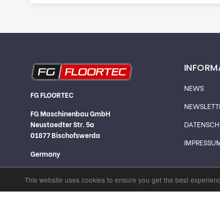
INFORM
NEWS
FG FLOORTEC
NEWSLETT
FG Maschinenbau GmbH
Neustaedter Str. 5a
DATENSCH
01877 Bischofswerda
IMPRESSU
Germany
This website uses cookies to ensure you get the best experien