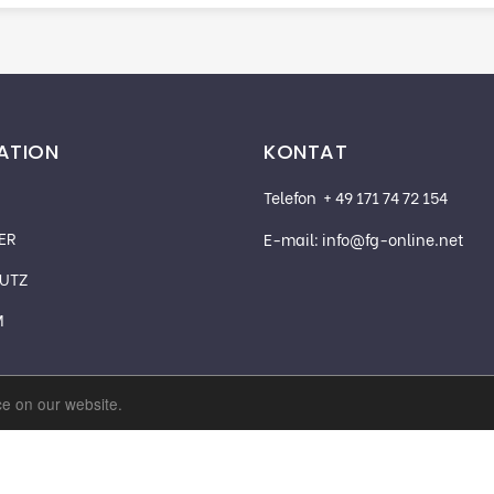
ATION
KONTAT
Telefon
+ 49 171 74 72 154
ER
E-mail:
info@fg-online.net
UTZ
M
ce on our website.
®
©2026 FG-MASCHINENBAU GMBH
ALL RIGHTS RESERVED